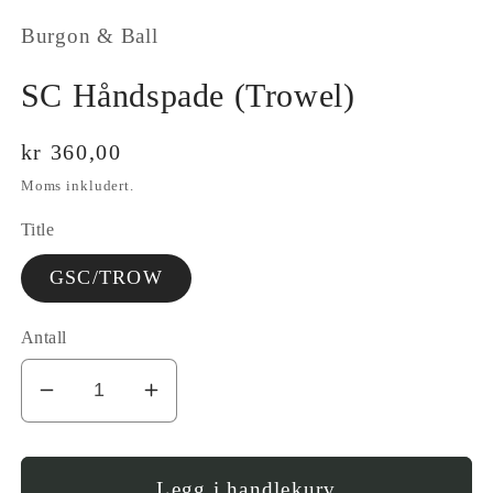
modal
Burgon & Ball
SC Håndspade (Trowel)
Vanlig
kr 360,00
pris
Moms inkludert.
Title
GSC/TROW
Antall
I18n
Øk
Error:
antallet
Missing
for
interpolation
SC
Legg i handlekurv