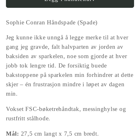
value
Håndspade
&quot;produkt&quot;
(Trowel)
Sophie Conran Håndspade (Spade)
for
&quot;Reduser
Jeg kunne ikke unngå å legge merke til at hver
antall
for
gang jeg gravde, falt halvparten av jorden av
{{
baksiden av sparkelen, noe som gjorde at hver
produkt
jobb tok lengre tid. De forsiktig buede
}}&quot;
bakstoppene på sparkelen min forhindrer at dette
skjer – én frustrasjon mindre i løpet av dagen
min.
Vokset FSC-bøketrehåndtak, messinghylse og
rustfritt stålhode.
Mål:
27,5 cm langt x 7,5 cm bredt.